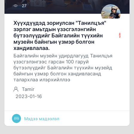
27
Хүүхдүүдэд зориулсан "Танилцъя"
зэрлэг амьтдын үзэсгэлэнгийн
бүтээлүүдийг Байгалийн түүхийн
музейн байнгын үзмэр болгон
хандивлалаа.
Байгалийн музейн удирдлагууд Танилцъя
үзэсгэлэнгээс гарсан 100 гаруй
бүтээлүүдийг Байгалийн түүхийн музейд
байнгын үзмэр болгон хандивласанд
талархлаа илэрхийллээ
Tamir
2023-01-16
Мэдээ мэдээлэл