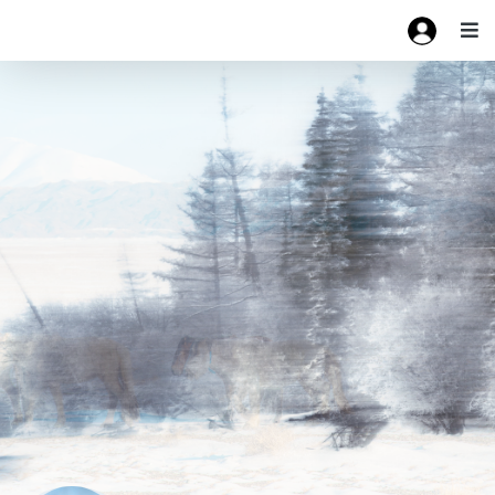
Х.Золбоо