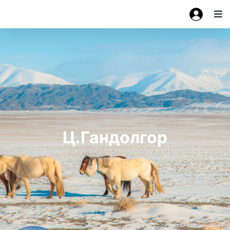
Ц.Гандолгор